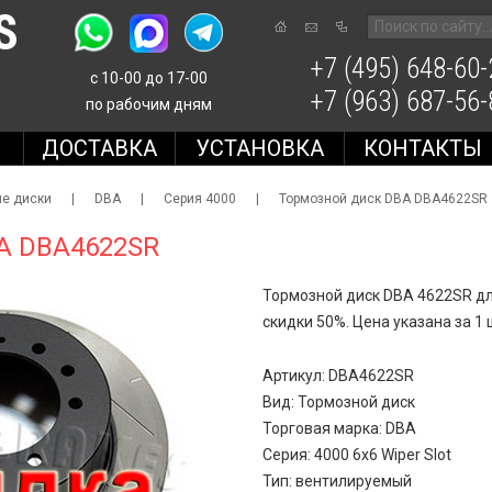
S
+7 (495) 648-60-
с 10-00 до 17-00
+7 (963) 687-56-
по рабочим дням
Е
ДОСТАВКА
УСТАНОВКА
КОНТАКТЫ
е диски
|
DBA
|
Серия 4000
|
Тормозной диск DBA DBA4622SR
A DBA4622SR
Тормозной диск DBA 4622SR для
скидки 50%. Цена указана за 1 
Артикул: DBA4622SR
Вид: Тормозной диск
Торговая марка: DBA
Серия: 4000 6x6 Wiper Slot
Тип: вентилируемый