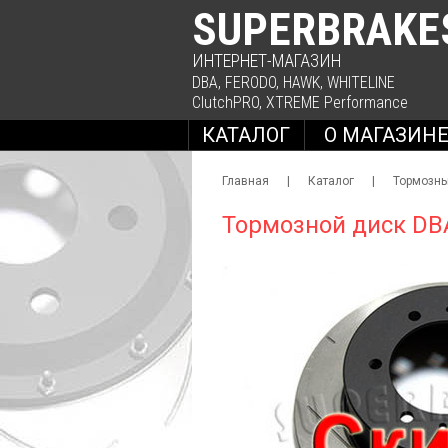
SUPERBRAKE
ИНТЕРНЕТ-МАГАЗИН
DBA
,
FERODO
,
HAWK
,
WHITELINE
ClutchPRO
,
XTREME Performance
КАТАЛОГ
О МАГАЗИН
Главная
|
Каталог
|
Тормозны
Тормозной диск DB