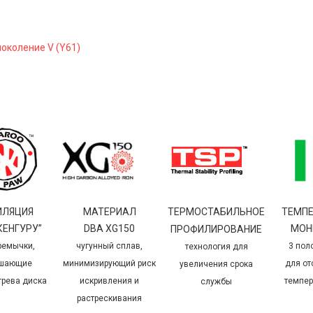
поколение V (Y61)
ИЛЯЦИЯ
МАТЕРИАЛ
ТЕРМОСТАБИЛЬНОЕ
ТЕМП
КЕНГУРУ”
DBA XG150
МОН
ПРОФИЛИРОВАНИЕ
ремычки
,
чугунный сплав,
3 пол
технология для
шающие
минимизирующий риск
для о
увеличения срока
грева диска
искривления и
темпер
службы
растрескивания