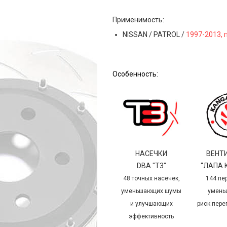
Применимость:
NISSAN / PATROL /
1997-2013, 
Особенность:
НАСЕЧКИ
ВЕНТ
DBA "T3"
“ЛАПА 
48 точных насечек,
144 пе
уменьшающих шумы
умень
и улучшающих
риск пере
эффективность