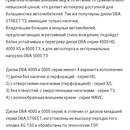
привлекательный внешний вид в сочетании со сравнительно
невысокой ценой, что делает их покупку доступной для
большинства автолюбителей. Так же популярны диски DBA
STREET T2, имеющие только насечки.
Владельцам больших и мощных автомобилей,
предпочитающих агрессивный стиль вождения, подойдут
более устойчивые к перегреву диски DBA серии 4000 HD,
4000 XS и 4000 T3, а для автоспорта и экстремальных
нагрузок DBA 5000 T3 .
Диски DBA 4000 и 5000 серии имеют 4 варианта исполнения:
1) диски без насечек и перфораций - серия HD;
2) c отверстиями насечками (перфорацией) - серия XS;
3) без отверстий, с закругленными насечками - серия T3;
4) с волнообразным внешним краем - серия WAVE;
Диски DBA 4000 и 5000 серий, в отличии от дисков младшей
серии DBA STREET, изготовлены из высокоуглеродистого
сплава XG-150 и обработаны по технологии TSP