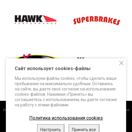
Сайт использует cookies-файлы
Мы используем файлы cookies, чтобы сделать ваше
пребывание на максимально удобным. Оставаясь
на сайте, вы даете своё согласие на использование
cookies-файлов. Нажимая «Принять» вы
соглашаетесь с использованием, вы даете согласие
на работу с этими файлами.
Интернет-магазин
+7 (495) 648-60-24 +7 (963) 687-56-82 Москва, Дорожная
Политика использования cookies
улица, д.3 к. 5Б info@superbrakes.ru, с 10 до 17 по рабочим дням
DBA (Австралия)
.
FERODO Racing (Италия)
.
HAWK Performance
Настроить
Принять все