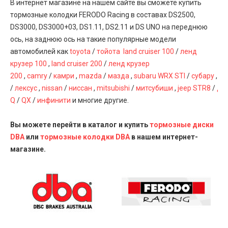
В интернет магазине на нашем сайте вы сможете купить
тормозные колодки FERODO Racing в составах DS2500,
DS3000, DS3000+03, DS1.11, DS2.11 и DS UNO на переднюю
ось, на заднюю ось на такие популярные модели
автомобилей как
toyota
/
тойота
land cruiser 100
/
ленд
крузер 100
,
land cruiser 200
/
ленд крузер
200
,
camry
/
камри
,
mazda
/
мазда
,
subaru
WRX
STI
/
субару
,
le
/
лексус
,
nissan
/
ниссан
,
mitsubishi
/
митсубиши
,
jeep
STR8
/
дж
Q
/
QX
/
инфинити
и многие другие.
Вы можете перейти в каталог и купить
тормозные диски
DBA
или
тормозные колодки DBA
в нашем интернет-
магазине.