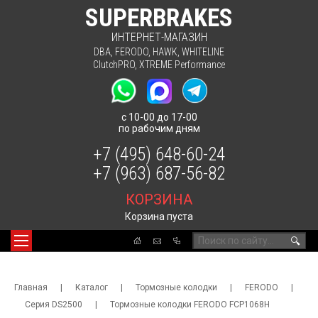
SUPERBRAKES
ИНТЕРНЕТ-МАГАЗИН
DBA
,
FERODO
,
HAWK
,
WHITELINE
ClutchPRO
,
XTREME Performance
с 10-00 до 17-00
по рабочим дням
+7 (495) 648-60-24
+7 (963) 687-56-82
КОРЗИНА
Корзина пуста
🔍
Главная
|
Каталог
|
Тормозные колодки
|
FERODO
|
Серия DS2500
|
Тормозные колодки FERODO FCP1068H