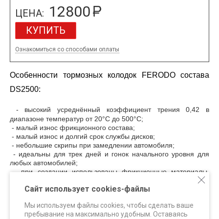
12800
ЦЕНА:
КУПИТЬ
Ознакомиться со способами оплаты
Особенности тормозных колодок FERODO состава
DS2500:
- высокий усреднённый коэффициент трения 0,42 в
диапазоне температур от 20°С до 500°С;
- малый износ фрикционного состава
;
- малый износ и долгий срок службы дисков
;
- небольшие скрипы при замедлении автомобиля;
- идеальны для трек дней и гонок начального уровня для
любых автомобилей
;
- при создании использованы фрикционные материалы,
применяемые в гоночных составах;
Сайт использует cookies-файлы
- сделаны в Италии.
Мы используем файлы cookies, чтобы сделать ваше
пребывание на максимально удобным. Оставаясь