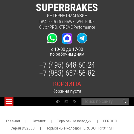
SUPERBRAKES
ИНТЕРНЕТ-МАГАЗИН
DBA
,
FERODO
,
HAWK
,
WHITELINE
ClutchPRO
,
XTREME Performance
с 10-00 до 17-00
по рабочим дням
+7 (495) 648-60-24
+7 (963) 687-56-82
КОРЗИНА
Корзина пуста
🔍
Главная
|
Каталог
|
Тормозные колодки
|
FERODO
|
Серия DS2500
|
Тормозные колодки FERODO FRP3115H