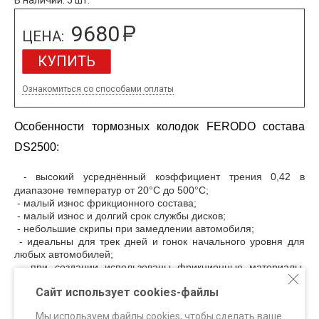
9680
ЦЕНА:
КУПИТЬ
Ознакомиться со способами оплаты
Особенности тормозных колодок FERODO состава
DS2500:
- высокий усреднённый коэффициент трения 0,42 в
диапазоне температур от 20°С до 500°С;
- малый износ фрикционного состава
;
- малый износ и долгий срок службы дисков
;
- небольшие скрипы при замедлении автомобиля;
- идеальны для трек дней и гонок начального уровня для
любых автомобилей
;
- при создании использованы фрикционные материалы,
применяемые в гоночных составах;
Сайт использует cookies-файлы
- сделаны в Италии.
Мы используем файлы cookies, чтобы сделать ваше