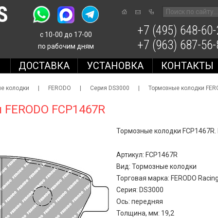
S
+7 (495) 648-60-
с 10-00 до 17-00
+7 (963) 687-56-
по рабочим дням
Е
ДОСТАВКА
УСТАНОВКА
КОНТАКТЫ
е колодки
|
FERODO
|
Серия DS3000
|
Тормозные колодки FE
и FERODO FCP1467R
Тормозные колодки FCP1467R. 
Артикул: FCP1467R
Вид: Тормозные колодки
Торговая марка: FERODO Racin
Серия: DS3000
Ось: передняя
Толщина, мм: 19,2