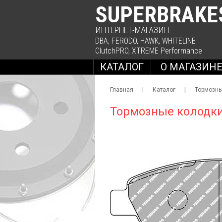
SUPERBRAKE
ИНТЕРНЕТ-МАГАЗИН
DBA
,
FERODO
,
HAWK
,
WHITELINE
ClutchPRO
,
XTREME Performance
КАТАЛОГ
О МАГАЗИН
Главная
|
Каталог
|
Тормозны
Тормозные колодк