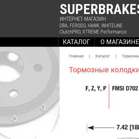
SUPERBRAKE
ИНТЕРНЕТ-МАГАЗИН
DBA
,
FERODO
,
HAWK
,
WHITELINE
ClutchPRO
,
XTREME Performance
КАТАЛОГ
О МАГАЗИН
Главная
|
Каталог
|
Тормозны
Тормозные колодки