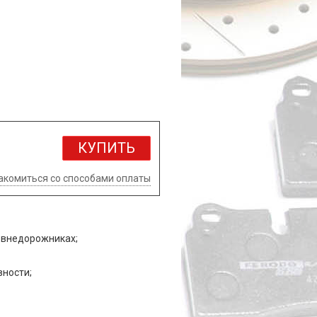
КУПИТЬ
акомиться со способами оплаты
х внедорожниках;
вности;