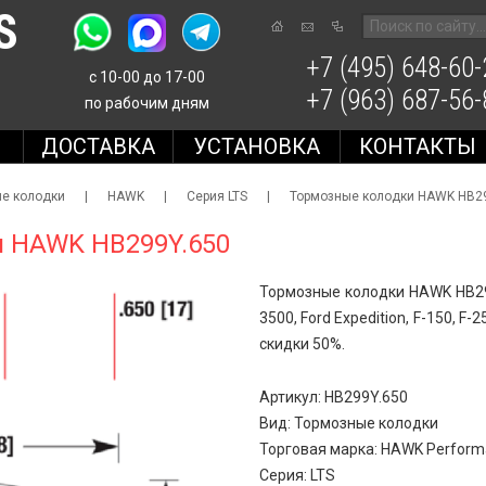
S
+7 (495) 648-60-
с 10-00 до 17-00
+7 (963) 687-56-
по рабочим дням
Е
ДОСТАВКА
УСТАНОВКА
КОНТАКТЫ
е колодки
|
HAWK
|
Серия LTS
|
Тормозные колодки HAWK HB2
 HAWK HB299Y.650
Тормозные колодки HAWK HB29
3500, Ford Expedition, F-150, F-2
скидки 50%.
Артикул: HB299Y.650
Вид: Тормозные колодки
Торговая марка: HAWK Perfor
Серия: LTS