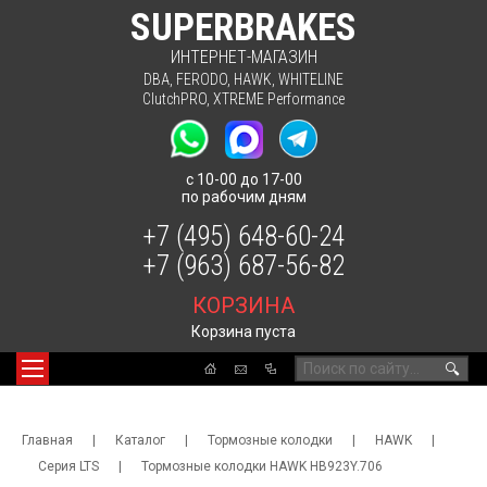
SUPERBRAKES
ИНТЕРНЕТ-МАГАЗИН
DBA
,
FERODO
,
HAWK
,
WHITELINE
ClutchPRO
,
XTREME Performance
с 10-00 до 17-00
по рабочим дням
+7 (495) 648-60-24
+7 (963) 687-56-82
КОРЗИНА
Корзина пуста
🔍
Главная
|
Каталог
|
Тормозные колодки
|
HAWK
|
Серия LTS
|
Тормозные колодки HAWK HB923Y.706