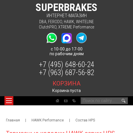
SUPERBRAKES
ИНТЕРНЕТ-МАГАЗИН
DBA
,
FERODO
,
HAWK
,
WHITELINE
ClutchPRO
,
XTREME Performance
с 10-00 до 17-00
по рабочим дням
+7 (495) 648-60-24
+7 (963) 687-56-82
КОРЗИНА
Корзина пуста
🔍
Главная
|
HAWK Performance
|
Состав HPS