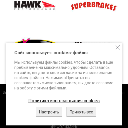
Сайт использует cookies-файлы
Мы используем файлы cookies, чтобы сделать ваше
пребывание на максимально удобным. Оставаясь
на сайте, вы даете своё согласие на использование
cookies-файлов. Нажимая «Принять» вы
соглашаетесь с использованием, вы даете согласие
на работу с этими файлами.
Интернет-магазин
+7 (495) 648-60-24 +7 (963) 687-56-82 Москва, Дорожная
улица, д.3 к. 5Б info@superbrakes.ru, с 10 до 17 по рабочим дням
Политика использования cookies
DBA (Австралия)
.
FERODO Racing (Италия)
.
HAWK Performance
Настроить
Принять все
(США)
.
WHITELINE (Австралия)
.
XTREME Performance,
ClutchPRO
(Австралия)
, 2026
«ИНФОДИЗАЙН»