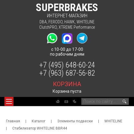
SUPERBRAKES
ИНТЕРНЕТ-МАГАЗИН
DBA
,
FERODO
,
HAWK
,
WHITELINE
ClutchPRO
,
XTREME Performance
с 10-00 до 17-00
по рабочим дням
+7 (495) 648-60-24
+7 (963) 687-56-82
КОРЗИНА
Корзина пуста
🔍
Главная
|
Каталог
|
Элементы подвески
|
WHITELINE
|
Стабилизатор WHITELINE BBR44