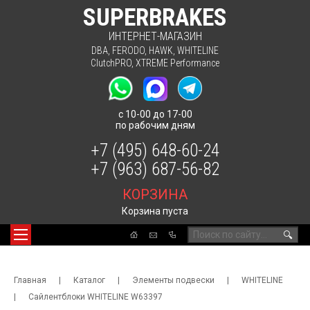
SUPERBRAKES
ИНТЕРНЕТ-МАГАЗИН
DBA
,
FERODO
,
HAWK
,
WHITELINE
ClutchPRO
,
XTREME Performance
с 10-00 до 17-00
по рабочим дням
+7 (495) 648-60-24
+7 (963) 687-56-82
КОРЗИНА
Корзина пуста
🔍
Главная
|
Каталог
|
Элементы подвески
|
WHITELINE
|
Сайлентблоки WHITELINE W63397