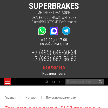
SUPERBRAKES
ИНТЕРНЕТ-МАГАЗИН
DBA
,
FERODO
,
HAWK
,
WHITELINE
ClutchPRO
,
XTREME Performance
с 10-00 до 17-00
по рабочим дням
+7 (495) 648-60-24
+7 (963) 687-56-82
КОРЗИНА
Корзина пуста
🔍
Главная
|
Каталог
|
Поиск по параметрам