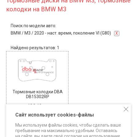
Тормозные диски на BMW M3, тормозные
колодки на BMW M3
Поиск по модели авто:
BMW
/
M3
/
2020 - наст. время, поколение VI (G80)
X
Найдено результатов: 1
Тормозные колодки DBA
DB15302RP
42240
В наличии: 2
Сайт использует cookies-файлы
КУПИТЬ
Мы используем файлы cookies, чтобы сделать ваше
пребывание на максимально удобным. Оставаясь
на сайте, вы даете своё согласие на использование