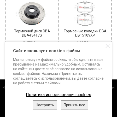
Тормозной диск DBA
Тормозные колодки DBA
DBA43417S
DB15109XP
34700
14850
В наличии: 4
В наличии: 5
Сайт использует cookies-файлы
КУПИТЬ
КУПИТЬ
Мы используем файлы cookies, чтобы сделать ваше
пребывание на максимально удобным. Оставаясь
на сайте, вы даете своё согласие на использование
cookies-файлов. Нажимая «Принять» вы
соглашаетесь с использованием, вы даете согласие
на работу с этими файлами.
Интернет-магазин
+7 (495) 648-60-24 +7 (963) 687-56-82 Москва, Дорожная
улица, д.3 к. 5Б info@superbrakes.ru, с 10 до 17 по рабочим дням
Политика использования cookies
DBA (Австралия)
.
FERODO Racing (Италия)
.
HAWK Performance
Настроить
Принять все
(США)
.
WHITELINE (Австралия)
.
XTREME Performance,
ClutchPRO
(Австралия)
, 2026