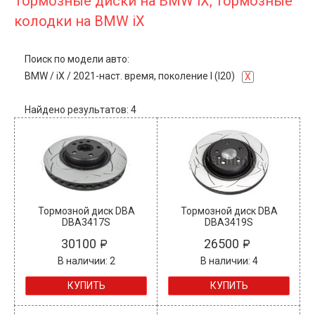
Тормозные диски на BMW iX, тормозные
колодки на BMW iX
Поиск по модели авто:
BMW
/
iX
/
2021-наст. время, поколение I (I20)
X
Найдено результатов: 4
Тормозной диск DBA
Тормозной диск DBA
DBA3417S
DBA3419S
30100
26500
В наличии: 2
В наличии: 4
КУПИТЬ
КУПИТЬ