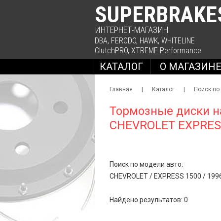
SUPERBRAKE
ИНТЕРНЕТ-МАГАЗИН
DBA
,
FERODO
,
HAWK
,
WHITELINE
ClutchPRO
,
XTREME Performance
КАТАЛОГ
О МАГАЗИН
Главная
|
Каталог
|
Поиск по
Тормозные диски н
CHEVROLET EXPRES
Поиск по модели авто:
CHEVROLET
/
EXPRESS 1500
/
1996
Найдено результатов: 0