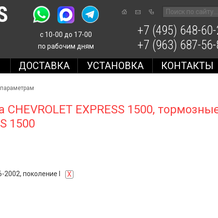
S
+7 (495) 648-60-
с 10-00 до 17-00
+7 (963) 687-56-
по рабочим дням
Е
ДОСТАВКА
УСТАНОВКА
КОНТАКТЫ
 параметрам
а CHEVROLET EXPRESS 1500, тормозные
S 1500
-2002, поколение I
X