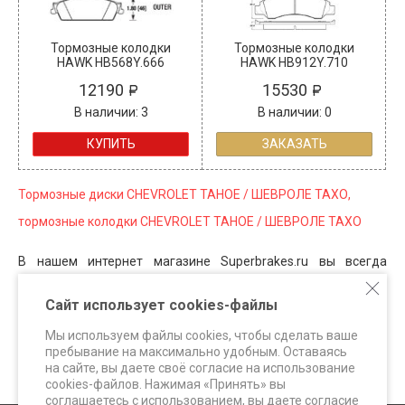
Тормозные колодки
Тормозные колодки
HAWK HB568Y.666
HAWK HB912Y.710
12190
15530
В наличии: 3
В наличии: 0
КУПИТЬ
ЗАКАЗАТЬ
Тормозные диски CHEVROLET TAHOE / ШЕВРОЛЕ ТАХО,
тормозные колодки CHEVROLET TAHOE / ШЕВРОЛЕ ТАХО
В нашем интернет магазине Superbrakes.ru вы всегда
можете приобрести для автомобилей CHEVROLET
Сайт использует cookies-файлы
тормозные диски CHEVROLET TAHOE, тормозные колодки
CHEVROLET TAHOE, тормозные системы CHEVROLET TAHOE и
Мы используем файлы cookies, чтобы сделать ваше
элементы подвески WHITELINE.
пребывание на максимально удобным. Оставаясь
на сайте, вы даете своё согласие на использование
cookies-файлов. Нажимая «Принять» вы
соглашаетесь с использованием, вы даете согласие