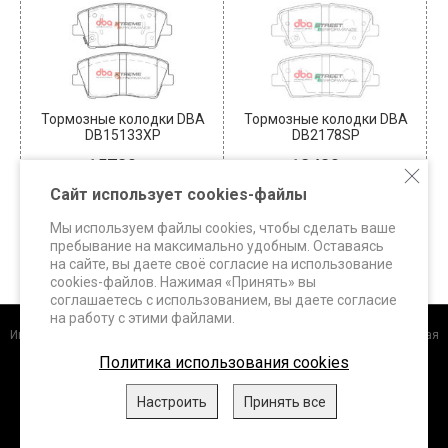
Тормозные колодки DBA
Тормозные колодки DBA
DB15133XP
DB2178SP
15730
12430
В наличии: 1
В наличии: 2
Сайт использует cookies-файлы
КУПИТЬ
КУПИТЬ
Мы используем файлы cookies, чтобы сделать ваше
пребывание на максимально удобным. Оставаясь
на сайте, вы даете своё согласие на использование
cookies-файлов. Нажимая «Принять» вы
соглашаетесь с использованием, вы даете согласие
на работу с этими файлами.
Интернет-магазин
+7 (495) 648-60-24 +7 (963) 687-56-82 Москва, Дорожная
улица, д.3 к. 5Б info@superbrakes.ru, с 10 до 17 по рабочим дням
Политика использования cookies
DBA (Австралия)
.
FERODO Racing (Италия)
.
HAWK Performance
Настроить
Принять все
(США)
.
WHITELINE (Австралия)
.
XTREME Performance,
ClutchPRO
(Австралия)
, 2026