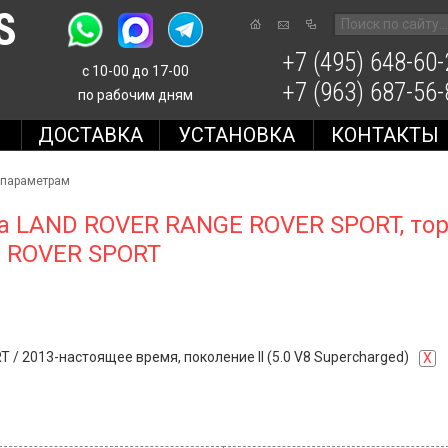
S
+7 (495) 648-60-
с 10-00 до 17-00
+7 (963) 687-56-
по рабочим дням
Е
ДОСТАВКА
УСТАНОВКА
КОНТАКТЫ
 параметрам
а LAND ROVER RANGE ROVER SPORT, то
 ROVER SPORT
RT
/
2013-настоящее время, поколение II (5.0 V8 Supercharged)
X