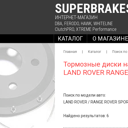
SUPERBRAKE
ИНТЕРНЕТ-МАГАЗИН
DBA
,
FERODO
,
HAWK
,
WHITELINE
ClutchPRO
,
XTREME Performance
КАТАЛОГ
О МАГАЗИН
Главная
|
Каталог
|
Поиск по
Тормозные диски н
LAND ROVER RANGE
Поиск по модели авто:
LAND ROVER
/
RANGE ROVER SPO
Найдено результатов: 6