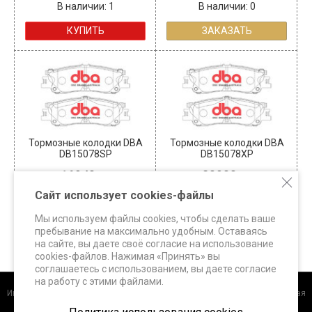
В наличии: 1
В наличии: 0
КУПИТЬ
ЗАКАЗАТЬ
Тормозные колодки DBA
Тормозные колодки DBA
DB15078SP
DB15078XP
16940
20900
В наличии: 2
В наличии: 3
Сайт использует cookies-файлы
КУПИТЬ
КУПИТЬ
Мы используем файлы cookies, чтобы сделать ваше
пребывание на максимально удобным. Оставаясь
на сайте, вы даете своё согласие на использование
cookies-файлов. Нажимая «Принять» вы
соглашаетесь с использованием, вы даете согласие
на работу с этими файлами.
Интернет-магазин
+7 (495) 648-60-24 +7 (963) 687-56-82 Москва, Дорожная
улица, д.3 к. 5Б info@superbrakes.ru, с 10 до 17 по рабочим дням