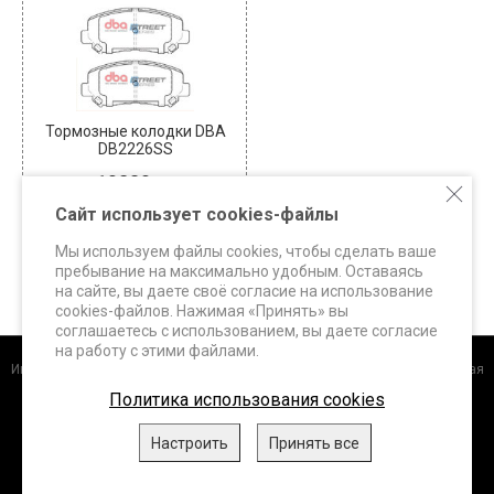
Тормозные колодки DBA
DB2226SS
10230
В наличии: 2
Сайт использует cookies-файлы
КУПИТЬ
Мы используем файлы cookies, чтобы сделать ваше
пребывание на максимально удобным. Оставаясь
на сайте, вы даете своё согласие на использование
cookies-файлов. Нажимая «Принять» вы
соглашаетесь с использованием, вы даете согласие
на работу с этими файлами.
Интернет-магазин
+7 (495) 648-60-24 +7 (963) 687-56-82 Москва, Дорожная
улица, д.3 к. 5Б info@superbrakes.ru, с 10 до 17 по рабочим дням
Политика использования cookies
DBA (Австралия)
.
FERODO Racing (Италия)
.
HAWK Performance
Настроить
Принять все
(США)
.
WHITELINE (Австралия)
.
XTREME Performance,
ClutchPRO
(Австралия)
, 2026