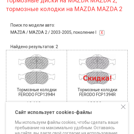
Тормозные диски на MAZDA MAZDA 2,
тормозные колодки на MAZDA MAZDA 2
Поиск по модели авто:
MAZDA
/
MAZDA 2
/
2003-2005, поколение I
X
Найдено результатов: 2
Тормозные колодки
Тормозные колодки
FERODO FCP1394H
FERODO FCP1394R
10460
12000
В наличии: 1
В наличии: 6+
Сайт использует cookies-файлы
КУПИТЬ
КУПИТЬ
Мы используем файлы cookies, чтобы сделать ваше
пребывание на максимально удобным. Оставаясь
на сайте, вы даете своё согласие на использование