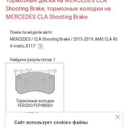
Тормозные диски на MERCEDES CLA
Shooting Brake, тормозные колодки на
MERCEDES CLA Shooting Brake
Поиск по модели авто:
MERCEDES
/
CLA Shooting Brake
/
2015-2019, AMG CLA 45
4-matic, X117
X
Найдено результатов: 1
Тормозные колодки
FERODO FCP4806H
35710
В наличии: 1
Сайт использует cookies-файлы