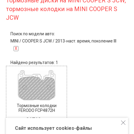
Тормозные диски на MINI COOPER S JCW,
тормозные колодки на MINI COOPER S
JCW
Поиск по модели авто:
MINI
/
COOPER S JCW
/
2013-наст. время, поколение III
X
Найдено результатов: 1
Тормозные колодки
FERODO FCP4872H
26760
В наличии: 2
Сайт использует cookies-файлы