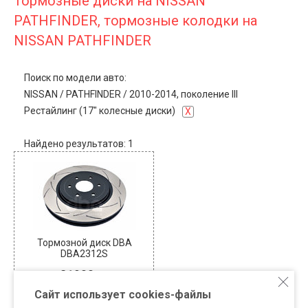
Тормозные диски на NISSAN
PATHFINDER, тормозные колодки на
NISSAN PATHFINDER
Поиск по модели авто:
NISSAN
/
PATHFINDER
/
2010-2014, поколение III
Рестайлинг (17" колесные диски)
X
Найдено результатов: 1
Тормозной диск DBA
DBA2312S
21900
В наличии: 0
Сайт использует cookies-файлы