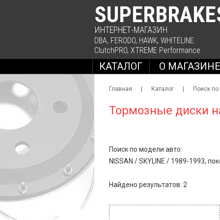
SUPERBRAKE
ИНТЕРНЕТ-МАГАЗИН
DBA
,
FERODO
,
HAWK
,
WHITELINE
ClutchPRO
,
XTREME Performance
КАТАЛОГ
О МАГАЗИН
Главная
|
Каталог
|
Поиск по
Тормозные диски н
Поиск по модели авто:
NISSAN
/
SKYLINE
/
1989-1993, поко
Найдено результатов: 2