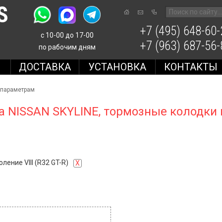
S
+7 (495) 648-60-
с 10-00 до 17-00
+7 (963) 687-56-
по рабочим дням
Е
ДОСТАВКА
УСТАНОВКА
КОНТАКТЫ
 параметрам
а NISSAN SKYLINE, тормозные колодки 
ление VIII (R32 GT-R)
X