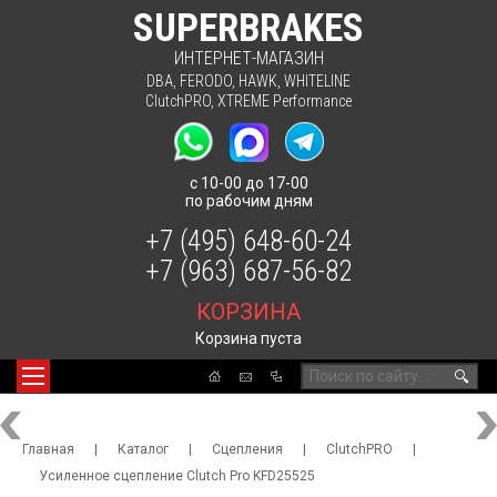
SUPERBRAKES
ИНТЕРНЕТ-МАГАЗИН
DBA
,
FERODO
,
HAWK
,
WHITELINE
ClutchPRO
,
XTREME Performance
с 10-00 до 17-00
по рабочим дням
+7 (495) 648-60-24
+7 (963) 687-56-82
КОРЗИНА
Корзина пуста
🔍
Главная
|
Каталог
|
Сцепления
|
ClutchPRO
|
Усиленное сцепление Clutch Pro KFD25525