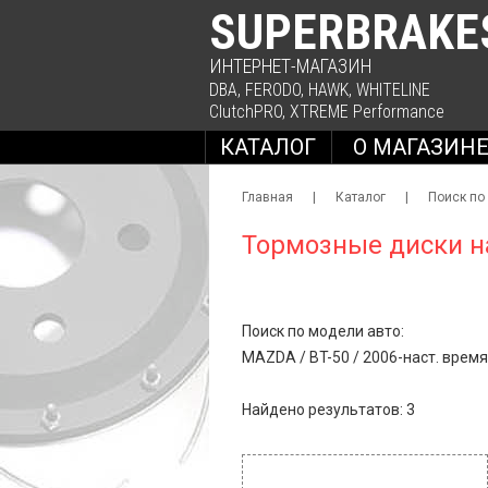
SUPERBRAKE
ИНТЕРНЕТ-МАГАЗИН
DBA
,
FERODO
,
HAWK
,
WHITELINE
ClutchPRO
,
XTREME Performance
КАТАЛОГ
О МАГАЗИН
Главная
|
Каталог
|
Поиск по
Тормозные диски н
Поиск по модели авто:
MAZDA
/
BT-50
/
2006-наст. время 
Найдено результатов: 3