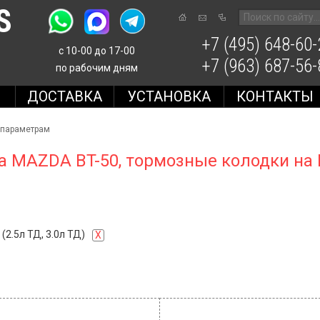
S
+7 (495) 648-60-
с 10-00 до 17-00
+7 (963) 687-56-
по рабочим дням
Е
ДОСТАВКА
УСТАНОВКА
КОНТАКТЫ
 параметрам
а MAZDA BT-50, тормозные колодки на
(2.5л ТД, 3.0л ТД)
X