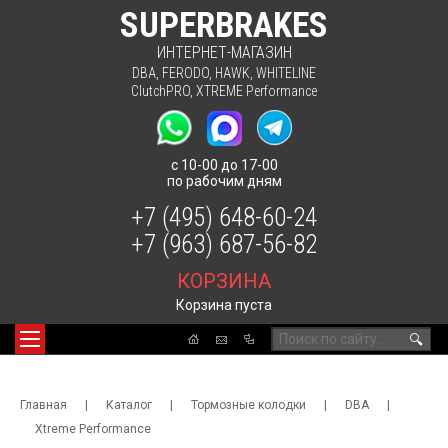
SUPERBRAKES
ИНТЕРНЕТ-МАГАЗИН
DBA
,
FERODO
,
HAWK
,
WHITELINE
ClutchPRO
,
XTREME Performance
с 10-00 до 17-00
по рабочим дням
+7 (495) 648-60-24
+7 (963) 687-56-82
КОРЗИНА
Корзина пуста
🔍
Главная
|
Каталог
|
Тормозные колодки
|
DBA
|
Xtreme Performance