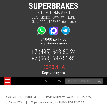
SUPERBRAKES
ИНТЕРНЕТ-МАГАЗИН
DBA
,
FERODO
,
HAWK
,
WHITELINE
ClutchPRO
,
XTREME Performance
с 10-00 до 17-00
по рабочим дням
+7 (495) 648-60-24
+7 (963) 687-56-82
КОРЗИНА
Корзина пуста
🔍
Главная
|
Каталог
|
Тормозные колодки
|
HAWK
|
Серия LTS
|
Тормозные колодки HAWK HB922Y.765