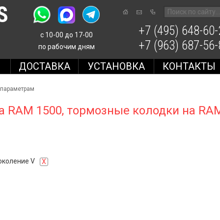
S
+7 (495) 648-60-
с 10-00 до 17-00
+7 (963) 687-56-
по рабочим дням
Е
ДОСТАВКА
УСТАНОВКА
КОНТАКТЫ
 параметрам
а RAM 1500, тормозные колодки на RA
поколение V
X