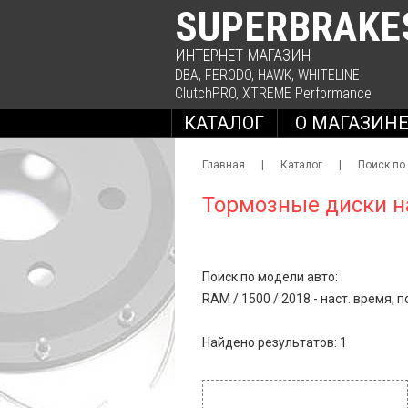
SUPERBRAKE
ИНТЕРНЕТ-МАГАЗИН
DBA
,
FERODO
,
HAWK
,
WHITELINE
ClutchPRO
,
XTREME Performance
КАТАЛОГ
О МАГАЗИН
Главная
|
Каталог
|
Поиск по
Тормозные диски н
Поиск по модели авто:
RAM
/
1500
/
2018 - наст. время, 
Найдено результатов: 1