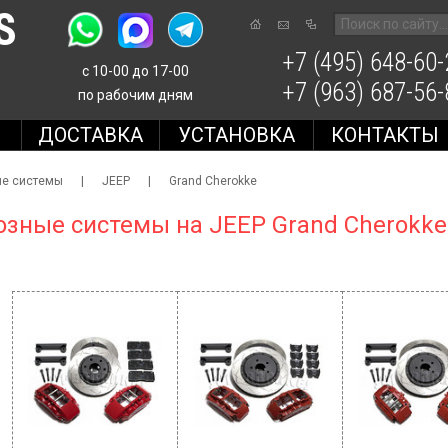
S
+7 (495) 648-60-
с 10-00 до 17-00
+7 (963) 687-56-
по рабочим дням
Е
ДОСТАВКА
УСТАНОВКА
КОНТАКТЫ
ые системы
|
JEEP
|
Grand Cherokke
зные системы на JEEP Grand Cherokke