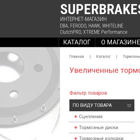
SUPERBRAKE
ИНТЕРНЕТ-МАГАЗИН
DBA
,
FERODO
,
HAWK
,
WHITELINE
ClutchPRO
,
XTREME Performance
КАТАЛОГ
О МАГАЗИН
Главная
|
Каталог
|
Тормозн
Увеличенные тормо
Фильтр товаров
ПО ВИДУ ТОВАРА
Сцепления
Тормозные диски
Тормозные колодки