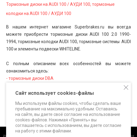
Тормозные диски на AUDI 100 / АУДИ 100, тормозные
колодки на AUDI 100 / АУДИ 100
В нашем интернет магазине Superbrakes.ru вы всегда
можете приобрести тормозные диски AUDI 100 2.0 1990-
1994, тормозные колодки AUDI 100, тормозные системы AUDI
100 и элементы подвески WHITELINE.
С полным описанием всех особенностей вы можете
ознакомиться здесь:
- тормозные диски DBA
- тормозные колодки FERODO Racing
Сайт использует cookies-файлы
- тормозные колодки HAWK Performance
- тормозные системы SUPERBRAKES
Мы используем файлы cookies, чтобы сделать ваше
- элементы подвески WHITELINE
пребывание на максимально удобным. Оставаясь
на сайте, вы даете своё согласие на использование
cookies-файлов. Нажимая «Принять» вы
соглашаетесь с использованием, вы даете согласие
на работу с этими файлами.
Интернет-магазин
+7 (495) 648-60-24 +7 (963) 687-56-82 Москва, Дорожная