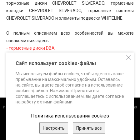
тормозные диски CHEVROLET SILVERADO, тормозные
колодки CHEVROLET SILVERADO, тормозные системы
CHEVROLET SILVERADO и элементы подвески WHITELINE.
С полным описанием всех особенностей вы можете
ознакомиться здесь:
- тормозные диски DBA
- тормозные колодки FERODO Racing
Сайт использует cookies-файлы
- тормозные колодки HAWK Performance
- тормозные системы SUPERBRAKES
Мы используем файлы cookies, чтобы сделать ваше
- элементы подвески WHITELINE
пребывание на максимально удобным. Оставаясь
на сайте, вы даете своё согласие на использование
cookies-файлов. Нажимая «Принять» вы
соглашаетесь с использованием, вы даете согласие
на работу с этими файлами.
Интернет-магазин
+7 (495) 648-60-24 +7 (963) 687-56-82 Москва, Дорожная
улица, д.3 к. 5Б info@superbrakes.ru, с 10 до 17 по рабочим дням
Политика использования cookies
DBA (Австралия)
.
FERODO Racing (Италия)
.
HAWK Performance
Настроить
Принять все
(США)
.
WHITELINE (Австралия)
.
XTREME Performance,
ClutchPRO
(Австралия)
, 2026