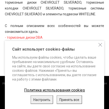
тормозные диски CHEVROLET SILVERADO, тормозные
колодки CHEVROLET SILVERADO, тормозные системы
CHEVROLET SILVERADO и элементы подвески WHITELINE.
С полным описанием всех особенностей вы можете
ознакомиться здесь:
- тормозные диски DBA
- тормозные колодки FERODO Racing
Сайт использует cookies-файлы
- тормозные колодки HAWK Performance
- тормозные системы SUPERBRAKES
Мы используем файлы cookies, чтобы сделать ваше
- элементы подвески WHITELINE
пребывание на максимально удобным. Оставаясь
на сайте, вы даете своё согласие на использование
cookies-файлов. Нажимая «Принять» вы
соглашаетесь с использованием, вы даете согласие
на работу с этими файлами.
Интернет-магазин
+7 (495) 648-60-24 +7 (963) 687-56-82 Москва, Дорожная
улица, д.3 к. 5Б info@superbrakes.ru, с 10 до 17 по рабочим дням
Политика использования cookies
DBA (Австралия)
.
FERODO Racing (Италия)
.
HAWK Performance
Настроить
Принять все
(США)
.
WHITELINE (Австралия)
.
XTREME Performance,
ClutchPRO
(Австралия)
, 2026