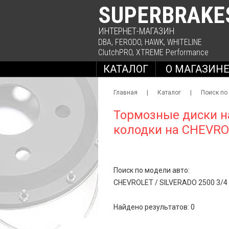
SUPERBRAKE
ИНТЕРНЕТ-МАГАЗИН
DBA
,
FERODO
,
HAWK
,
WHITELINE
ClutchPRO
,
XTREME Performance
КАТАЛОГ
О МАГАЗИН
Главная
|
Каталог
|
Поиск по
Тормозные диски н
колодки на CHEVRO
Поиск по модели авто:
CHEVROLET
/
SILVERADO 2500 3/4
Найдено результатов: 0