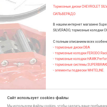
Тормозные диски CHEVROLET SI
СИЛЬВЕРАДО
В нашем интернет магазине Supe
SILVERADO, тормозные колодки C
С полным описанием всех особен
- тормозные диски DBA
- тормозные колодки FERODO Rac
- тормозные колодки HAWK Perfo
- тормозные системы SUPERBRAK
- элементы подвески WHITELINE
Сайт использует cookies-файлы
Мы используем файлы cookies, чтобы сделать ваше пребыван