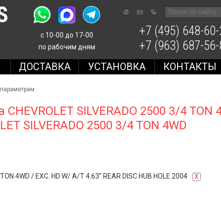
S
+7 (495) 648-60-
с 10-00 до 17-00
+7 (963) 687-56-
по рабочим дням
Е
ДОСТАВКА
УСТАНОВКА
КОНТАКТЫ
 параметрам
а CHEVROLET SILVERADO 2500 3/4 TON 
LET SILVERADO 2500 3/4 TON 4WD
 TON 4WD
/
EXC. HD W/ A/T 4.63” REAR DISC HUB HOLE 2004
X