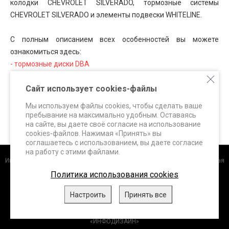
колодки CHEVROLET SILVERADO, тормозные системы
CHEVROLET SILVERADO и элементы подвески WHITELINE.
С полным описанием всех особенностей вы можете
ознакомиться здесь:
- тормозные диски DBA
- тормозные колодки FERODO Racing
Сайт использует cookies-файлы
- тормозные колодки HAWK Performance
- тормозные системы SUPERBRAKES
Мы используем файлы cookies, чтобы сделать ваше
- элементы подвески WHITELINE
пребывание на максимально удобным. Оставаясь
на сайте, вы даете своё согласие на использование
cookies-файлов. Нажимая «Принять» вы
соглашаетесь с использованием, вы даете согласие
на работу с этими файлами.
Интернет-магазин
+7 (495) 648-60-24 +7 (963) 687-56-82 Москва, Дорожная
улица, д.3 к. 5Б info@superbrakes.ru, с 10 до 17 по рабочим дням
Политика использования cookies
DBA (Австралия)
.
FERODO Racing (Италия)
.
HAWK Performance
Настроить
Принять все
(США)
.
WHITELINE (Австралия)
.
XTREME Performance,
ClutchPRO
(Австралия)
, 2026
«ИНФОДИЗАЙН»