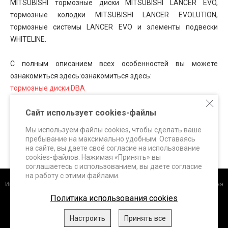
MITSUBISHI тормозные диски MITSUBISHI LANCER EVO,
тормозные колодки MITSUBISHI LANCER EVOLUTION,
тормозные системы LANCER EVO и элементы подвески
WHITELINE.
С полным описанием всех особенностей вы можете
ознакомиться здесь:
ознакомиться здесь:
тормозные диски DBA
тормозные колодки FERODO Racing
Сайт использует cookies-файлы
тормозные колодки HAWK Performance
тормозные системы SUPERBRAKES
Мы используем файлы cookies, чтобы сделать ваше
элементы подвески WHITELINE
пребывание на максимально удобным. Оставаясь
на сайте, вы даете своё согласие на использование
cookies-файлов. Нажимая «Принять» вы
соглашаетесь с использованием, вы даете согласие
на работу с этими файлами.
Интернет-магазин
+7 (495) 648-60-24 +7 (963) 687-56-82 Москва, Дорожная
улица, д.3 к. 5Б info@superbrakes.ru, с 10 до 17 по рабочим дням
Политика использования cookies
DBA (Австралия)
.
FERODO Racing (Италия)
.
HAWK Performance
Настроить
Принять все
(США)
.
WHITELINE (Австралия)
.
XTREME Performance,
ClutchPRO