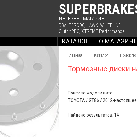
SUPERBRAKE
ИНТЕРНЕТ-МАГАЗИН
DBA
,
FERODO
,
HAWK
,
WHITELINE
ClutchPRO
,
XTREME Performance
КАТАЛОГ
О МАГАЗИН
Главная
|
Каталог
|
Поиск по
Тормозные диски н
Поиск по модели авто:
TOYOTA
/
GT86
/
2012-настоящее 
Найдено результатов: 14