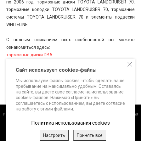
по 2006 год, тормозные диски
TOYOTA
LANDCRUISER 70
,
тормозные колодки
TOYOTA
LANDCRUISER 70
, тормозные
системы
TOYOTA
LANDCRUISER 70
и элементы подвески
WHITELINE.
С полным описанием всех особенностей вы можете
ознакомиться здесь:
тормозные диски DBA
тормозные колодки FERODO Racing
Сайт использует cookies-файлы
тормозные колодки HAWK Performance
тормозные системы SUPERBRAKES
Мы используем файлы cookies, чтобы сделать ваше
элементы подвески WHITELINE
пребывание на максимально удобным. Оставаясь
на сайте, вы даете своё согласие на использование
cookies-файлов. Нажимая «Принять» вы
соглашаетесь с использованием, вы даете согласие
на работу с этими файлами.
Интернет-магазин
+7 (495) 648-60-24 +7 (963) 687-56-82 Москва, Дорожная
улица, д.3 к. 5Б info@superbrakes.ru, с 10 до 17 по рабочим дням
Политика использования cookies
DBA (Австралия)
.
FERODO Racing (Италия)
.
HAWK Performance
Настроить
Принять все
(США)
.
WHITELINE (Австралия)
.
XTREME Performance,
ClutchPRO