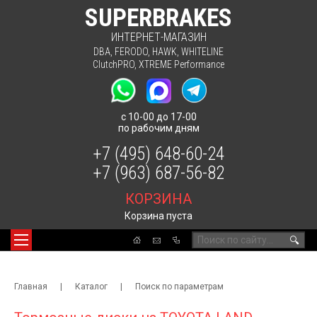
SUPERBRAKES
ИНТЕРНЕТ-МАГАЗИН
DBA
,
FERODO
,
HAWK
,
WHITELINE
ClutchPRO
,
XTREME Performance
с 10-00 до 17-00
по рабочим дням
+7 (495) 648-60-24
+7 (963) 687-56-82
КОРЗИНА
Корзина пуста
🔍
Главная
|
Каталог
|
Поиск по параметрам