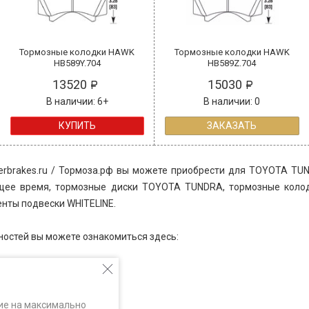
Тормозные колодки HAWK
Тормозные колодки HAWK
HB589Y.704
HB589Z.704
13520
15030
В наличии: 6+
В наличии: 0
КУПИТЬ
ЗАКАЗАТЬ
rbrakes.ru / Тормоза.рф вы можете приобрести для TOYOTA TUN
ящее время, тормозные диски
TOYOTA TUNDRA
, тормозные кол
нты подвески WHITELINE.
ностей вы можете ознакомиться здесь:
ng
mance
S
ие на максимально