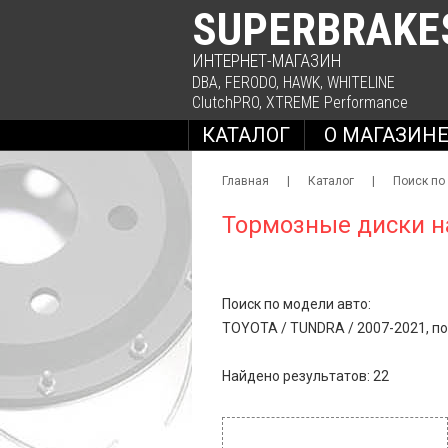
SUPERBRAKE
ИНТЕРНЕТ-МАГАЗИН
DBA
,
FERODO
,
HAWK
,
WHITELINE
ClutchPRO
,
XTREME Performance
КАТАЛОГ
О МАГАЗИН
Главная
|
Каталог
|
Поиск по
Тормозные диски н
Поиск по модели авто:
TOYOTA
/
TUNDRA
/
2007-2021, по
Найдено результатов: 22