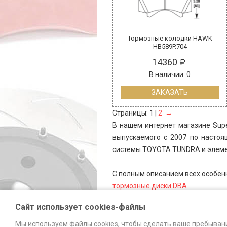
Тормозные колодки HAWK
HB589P.704
14360
В наличии: 0
ЗАКАЗАТЬ
Страницы: 1 |
2
→
В нашем интернет магазине Supe
выпускаемого с 2007 по насто
системы
TOYOTA TUNDRA
и элеме
С полным описанием всех особен
тормозные диски DBA
тормозные колодки FERODO Raci
Сайт использует cookies-файлы
тормозные колодки HAWK Perfor
тормозные системы SUPERBRAKE
Мы используем файлы cookies, чтобы сделать ваше пребыван