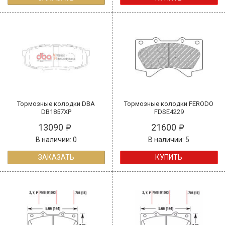
Тормозные колодки DBA
Тормозные колодки FERODO
DB1857XP
FDSE4229
13090
21600
В наличии: 0
В наличии: 5
ЗАКАЗАТЬ
КУПИТЬ