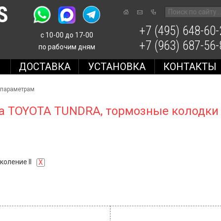
S
+7 (495) 648-60-
с 10-00 до 17-00
+7 (963) 687-56-
по рабочим дням
Е
ДОСТАВКА
УСТАНОВКА
КОНТАКТЫ
 параметрам
а TOYOTA TUNDRA, тормозные колодки
коление II
X